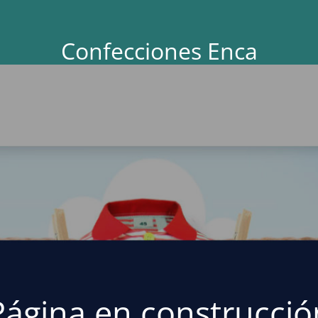
Confecciones Enca
Página en construcció